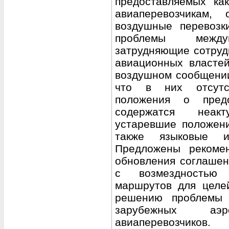
предоставляемых ка
авиаперевозчикам,
воздушные перевозк
проблемы междуна
затрудняющие сотруд
авиационных власте
воздушном сообщении
что в них отсутс
положения о предо
содержатся неак
устаревшие положени
также языковые и
Предложены рекомен
обновления соглашен
с возмездностью 
маршрутов для целе
решению проблемы 
зарубежных аэ
авиаперевозчиков.