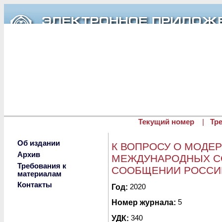
Перейти к основному содержанию
Текущий номер
|
Тр
Об издании
К ВОПРОСУ О МОДЕ
Архив
МЕЖДУНАРОДНЫХ С
Требования к
СООБЩЕНИИ РОССИ
материалам
Контакты
Опубликовано пт, 01/29/2021 - 
Год:
2020
Номер журнала:
5
УДК:
340