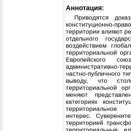
Аннотация:
Приводятся дока
конституционно-прав
территории влияют р
отдельного государ
воздействием глоба
территориальной орг
Европейского сою
административно-т
частно-публичного ти
выводу, что сто
территориальной орг
меняют представле
категориях конститу
территориальное 
интерес. Суверенит
территорией трансфо
территориальные ед